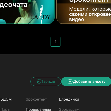
деочата
Модели, которые
своими открове
видео
1
Тарифы
Добавить анкету
БДСМ
Эроконтент
Блондинки
Пары
Проверенные
Эромассаж