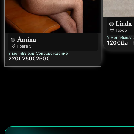
Linda
Табор
У меня
Выезд
Amina
120€
Да
Прага
5
У меня
Выезд
Сопровождение
220€
250€
250€