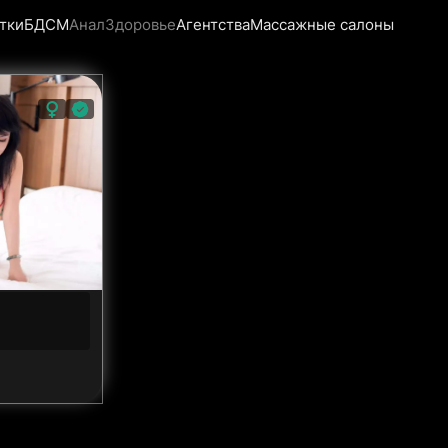
тки
БДСМ
Анал
Здоровье
Агентства
Массажные салоны