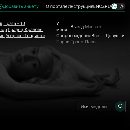
Добавить анкету
О портале
Инструкция
EN
CZ
RU
 9
Прага - 10
У
Выезд
Массаж
бор
Градец Кралове
меня
ин
Угерске-Градиште
Сопровождение
Все
Девушки
Парни
Транс
Пары