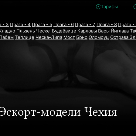
Тарифы
 - 3
Прага - 4
Прага - 5
Прага - 6
Прага - 7
Прага - 8
Прага -
Кладно
Пльзень
Ческе-Будеёвице
Карловы Вары
Йиглава
Та
-Лабем
Теплице
Ческа-Липа
Мост
Брно
Оломоуц
Острава
Зл
Эскорт-модели Чехия