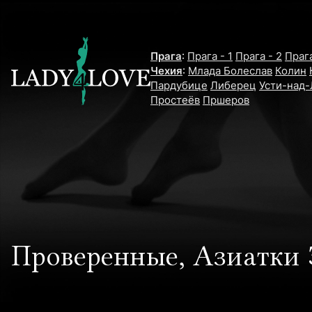
Прага
:
Прага - 1
Прага - 2
Прага
Чехия
:
Млада Болеслав
Колин
Пардубице
Либерец
Усти-над
Простеёв
Пршеров
Проверенные, Азиатки 