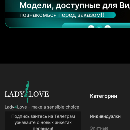
Модели, доступные для Ви
познакомься перед заказом!!
Категории
Lady
4
Love - make a sensible choice
Подписывайтесь на Телеграм
Индивидуалки
узнавайте о новых анкетах
Элитные
первыми!