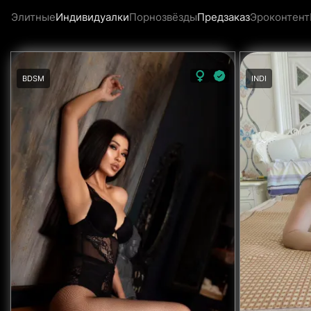
Элитные
Индивидуалки
Порнозвёзды
Предзаказ
Эроконтент
BDSM
INDI