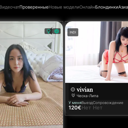
Видеочат
Проверенные
Новые модели
Онлайн
Блондинки
Азиа
INDI
vivian
Ческа-Липа
У меня
Выезд
Сопровождение
120€
Нет
Нет